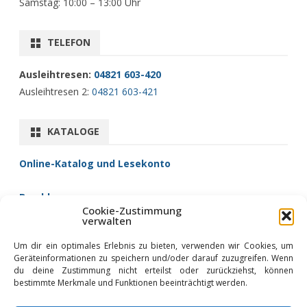
Samstag: 10:00 – 13:00 Uhr
TELEFON
Ausleihtresen:
04821 603-420
Ausleihtresen 2:
04821 603-421
KATALOGE
Online-Katalog und Lesekonto
Brockhaus
Cookie-Zustimmung
Fernleihe/Zentralkatalog
verwalten
filmfriend (Filme)
Um dir ein optimales Erlebnis zu bieten, verwenden wir Cookies, um
Libby (Hörbücher)
Geräteinformationen zu speichern und/oder darauf zuzugreifen. Wenn
Onleihe (eBooks)
du deine Zustimmung nicht erteilst oder zurückziehst, können
bestimmte Merkmale und Funktionen beeinträchtigt werden.