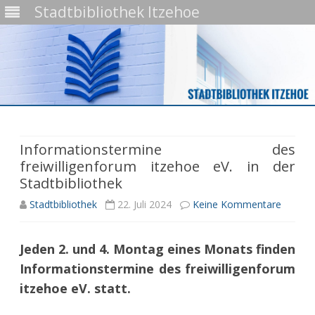
Stadtbibliothek Itzehoe
Skip
to
content
Informationstermine des
freiwilligenforum itzehoe eV. in der
Stadtbibliothek
zu
Stadtbibliothek
22. Juli 2024
Keine Kommentare
Inform
Jeden 2. und 4. Montag eines Monats finden
des
Informationstermine des freiwilligenforum
freiwil
itzehoe eV. statt.
itzehoe