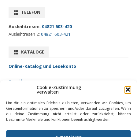
TELEFON
Ausleihtresen:
04821 603-420
Ausleihtresen 2:
04821 603-421
KATALOGE
Online-Katalog und Lesekonto
Brockhaus
Cookie-Zustimmung
Fernleihe/Zentralkatalog
verwalten
filmfriend (Filme)
Um dir ein optimales Erlebnis zu bieten, verwenden wir Cookies, um
Libby (Hörbücher)
Geräteinformationen zu speichern und/oder darauf zuzugreifen. Wenn
Onleihe (eBooks)
du deine Zustimmung nicht erteilst oder zurückziehst, können
bestimmte Merkmale und Funktionen beeinträchtigt werden.
Akzeptieren