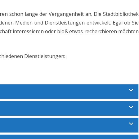
BROCKHAUS
STADT ITZEHOE
en schon lange der Vergangenheit an. Die Stadtbibliothek
LIBBY
edenen Medien und Dienstleistungen entwickelt. Egal ob Sie
IMPRESSUM
dschaft interessieren oder bloß etwas recherchieren möchten
FILMFRIEND
ONLEIHE
schiedenen Dienstleistungen:
ZENTRALKATALOG