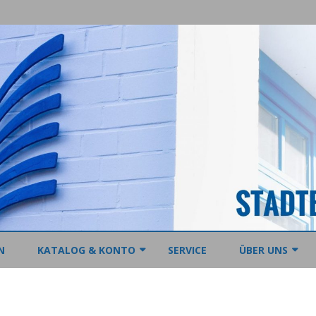
Skip
to
N
KATALOG & KONTO
SERVICE
ÜBER UNS
content
ONLINE-KATALOG UND
KONTAKT
LESEKONTO
DAS BIBLIOTHEK